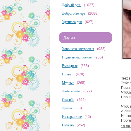
Добрый день
(1027)
Доброго вечера
(2688)
Удачного дня
(627)
Другие:
Хорошего настроения
(983)
Поднять настроение
(255)
Выходные
(858)
Привет
(470)
Текст
Мудрые
(265)
Тебе 
Приве
Люблю тебя
(677)
Чтобы
Прошё
Спасибо
(255)
Чтоб 
Другие
(33)
А лиш
И что
На карантине
(45)
Прогн
Скучаю
(252)
18.09