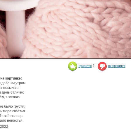
нравится
1
не нравится
 на картинке:
с добрым утром
т посылаю.
 день отлично
л, я желаю.
не было грусти,
ь море счастья.
б твоё солнце
ало ненастья.
.2022