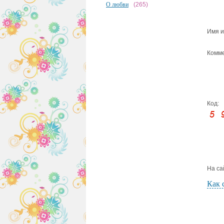
О любви
(265)
Имя и
Комме
Код:
На са
Как 