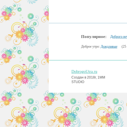
Популярное:
Доброго ве
Доброе утро:
Дождливые
(25 
DobrogoUtra.ru
Создан в 2018г, 1MM
STUDIO