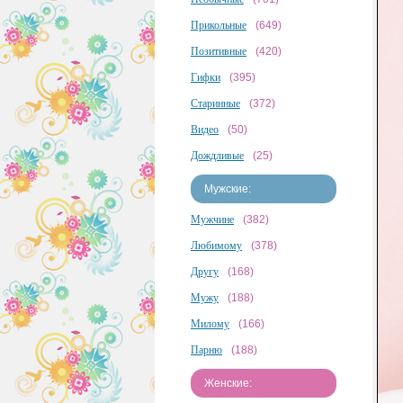
Прикольные
(649)
Позитивные
(420)
Гифки
(395)
Старинные
(372)
Видео
(50)
Дождливые
(25)
Мужские:
Мужчине
(382)
Любимому
(378)
Другу
(168)
Мужу
(188)
Милому
(166)
Парню
(188)
Женские: