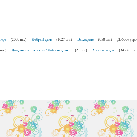
чера
(2688 шт.)
Добрый день
(1027 шт.)
Выходные
(858 шт.)
Доброе утро
шт.)
Дождливые открытки "Добрый день!"
(21 шт.)
Хорошего дня
(3453 шт.)