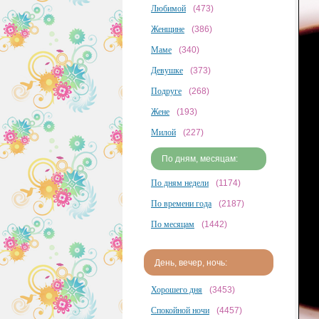
Любимой
(473)
Женщине
(386)
Маме
(340)
Девушке
(373)
Подруге
(268)
Жене
(193)
Милой
(227)
По дням, месяцам:
По дням недели
(1174)
По времени года
(2187)
По месяцам
(1442)
День, вечер, ночь:
Хорошего дня
(3453)
Спокойной ночи
(4457)