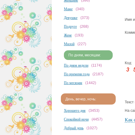
Женщине
(386)
Маме
(340)
Девушке
(373)
Имя и
Подруге
(268)
Комме
Жене
(193)
Милой
(227)
По дням, месяцам:
Код:
По дням недели
(1174)
По времени года
(2187)
По месяцам
(1442)
День, вечер, ночь:
Текст
Хорошего дня
(3453)
На са
Спокойной ночи
(4457)
Как 
Добрый день
(1027)