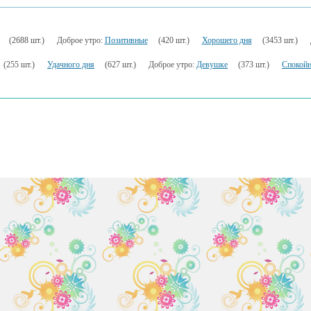
(2688 шт.)
Доброе утро:
Позитивные
(420 шт.)
Хорошего дня
(3453 шт.)
(255 шт.)
Удачного дня
(627 шт.)
Доброе утро:
Девушке
(373 шт.)
Спокойн