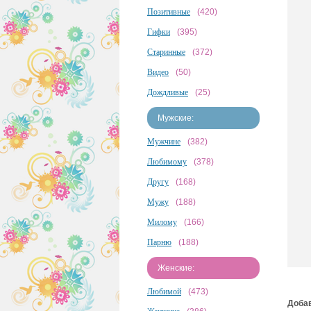
Позитивные
(420)
Гифки
(395)
Старинные
(372)
Видео
(50)
Дождливые
(25)
Мужские:
Мужчине
(382)
Любимому
(378)
Другу
(168)
Мужу
(188)
Милому
(166)
Парню
(188)
Женские:
Любимой
(473)
Добав