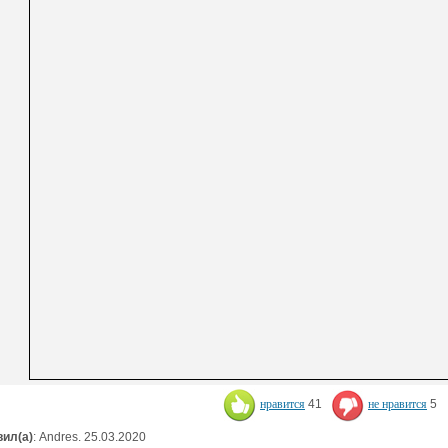
нравится
41
не нравится
5
ил(а)
: Andres. 25.03.2020