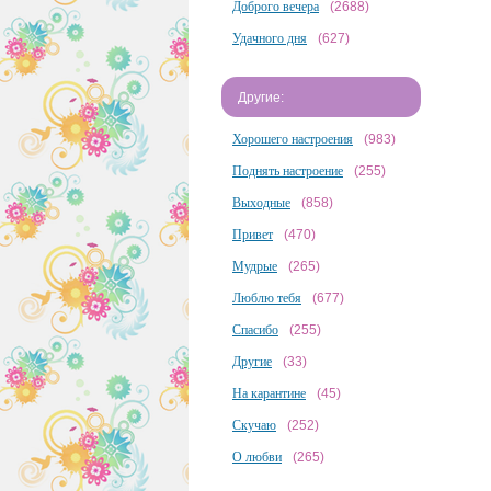
Доброго вечера
(2688)
Удачного дня
(627)
Другие:
Хорошего настроения
(983)
Поднять настроение
(255)
Выходные
(858)
Привет
(470)
Мудрые
(265)
Люблю тебя
(677)
Спасибо
(255)
Другие
(33)
На карантине
(45)
Скучаю
(252)
О любви
(265)