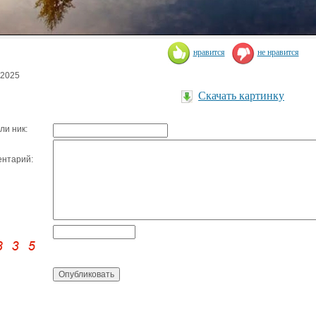
нравится
не нравится
.2025
Скачать картинку
ли ник:
нтарий: