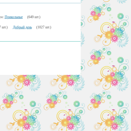
ро:
Прикольные
(649 шт.)
 шт.)
Добрый день
(1027 шт.)