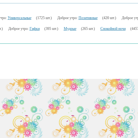
утро:
Универсальные
(1725 шт.)
Доброе утро:
Позитивные
(420 шт.)
Доброе ут
.)
Доброе утро:
Гифки
(395 шт.)
Мудрые
(265 шт.)
Спокойной ночи
(4457