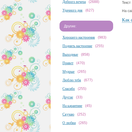
Доброго вечера
(2688)
Текст
Удачного дня
(627)
На са
Как 
Другие:
Хорошего настроения
(983)
Поднять настроение
(255)
Выходные
(858)
Привет
(470)
Мудрые
(265)
Люблю тебя
(677)
Спасибо
(255)
Другие
(33)
На карантине
(45)
Скучаю
(252)
О любви
(265)