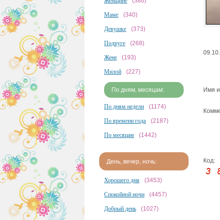
Женщине
(386)
Маме
(340)
Девушке
(373)
Подруге
(268)
09.10
Жене
(193)
Милой
(227)
По дням, месяцам:
Имя и
По дням недели
(1174)
Комме
По времени года
(2187)
По месяцам
(1442)
Код:
День, вечер, ночь:
Хорошего дня
(3453)
Спокойной ночи
(4457)
Добрый день
(1027)