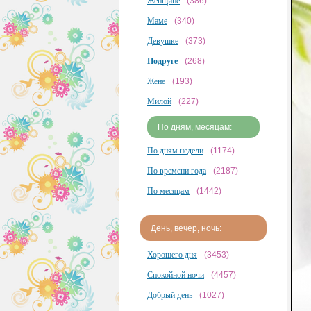
Женщине
(386)
Маме
(340)
Девушке
(373)
Подруге
(268)
Жене
(193)
Милой
(227)
По дням, месяцам:
По дням недели
(1174)
По времени года
(2187)
По месяцам
(1442)
День, вечер, ночь:
Хорошего дня
(3453)
Спокойной ночи
(4457)
Добрый день
(1027)