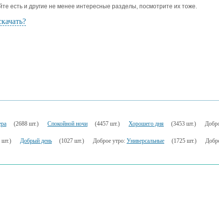
йте есть и другие не менее интересные разделы, посмотрите их тоже.
скачать?
ера
(2688 шт.)
Спокойной ночи
(4457 шт.)
Хорошего дня
(3453 шт.)
Добро
 шт.)
Добрый день
(1027 шт.)
Доброе утро:
Универсальные
(1725 шт.)
Добр