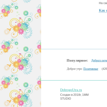
На са
Как 
Популярное:
Доброго веч
Доброе утро:
Позитивные
(420
DobrogoUtra.ru
Создан в 2018г, 1MM
STUDIO