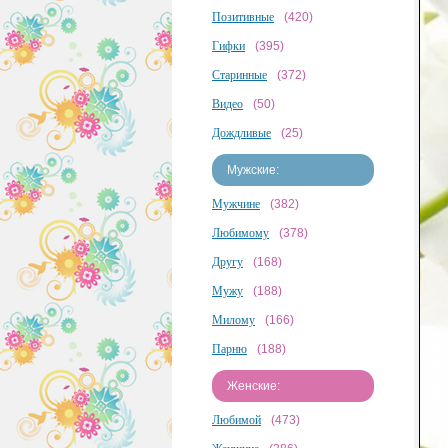
Позитивные
(420)
Гифки
(395)
Старинные
(372)
Видео
(50)
Дождливые
(25)
Мужские:
Мужчине
(382)
Любимому
(378)
Другу
(168)
Мужу
(188)
Милому
(166)
Парню
(188)
Женские:
Любимой
(473)