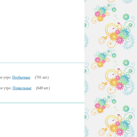
е утро:
Необычные
(701 шт.)
ое утро:
Прикольные
(649 шт.)