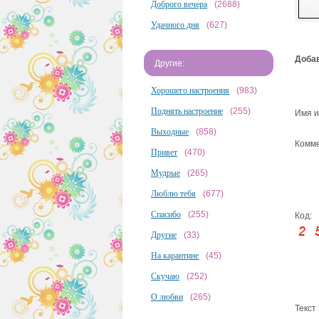
Доброго вечера
(2688)
Удачного дня
(627)
Добав
Другие:
Хорошего настроения
(983)
Поднять настроение
(255)
Имя и
Выходные
(858)
Комме
Привет
(470)
Мудрые
(265)
Люблю тебя
(677)
Спасибо
(255)
Код:
Другие
(33)
На карантине
(45)
Скучаю
(252)
О любви
(265)
Текст