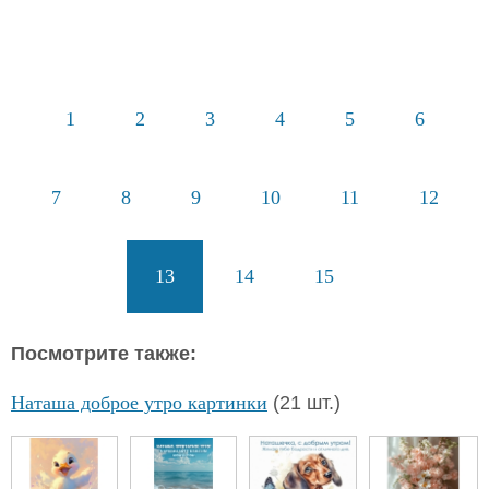
1
2
3
4
5
6
7
8
9
10
11
12
13
14
15
Посмотрите также:
Наташа доброе утро картинки
(21 шт.)