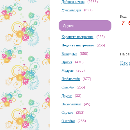
Доброго вечера
(2688)
Удачного дня
(627)
Код:
Другие:
Хорошего настроения
(983)
Поднять настроение
(255)
Выходные
(858)
На са
Привет
(470)
Как 
Мудрые
(265)
Люблю тебя
(677)
Спасибо
(255)
Другие
(33)
На карантине
(45)
Скучаю
(252)
О любви
(265)