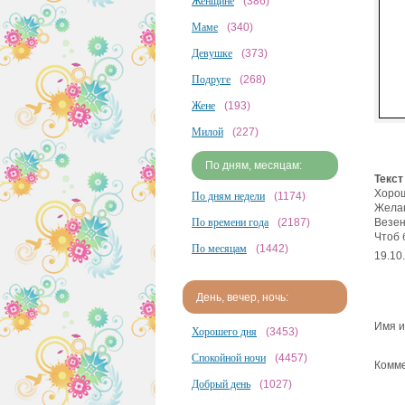
Женщине
(386)
Маме
(340)
Девушке
(373)
Подруге
(268)
Жене
(193)
Милой
(227)
По дням, месяцам:
Текст
Хорош
По дням недели
(1174)
Желаю
По времени года
(2187)
Везен
Чтоб 
По месяцам
(1442)
19.10
День, вечер, ночь:
Имя и
Хорошего дня
(3453)
Спокойной ночи
(4457)
Комме
Добрый день
(1027)