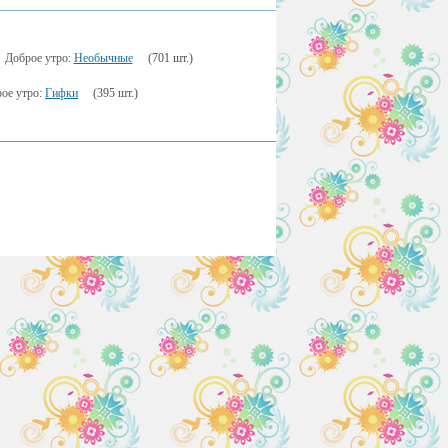
Доброе утро:
Необычные
(701 шт.)
ое утро:
Гифки
(395 шт.)