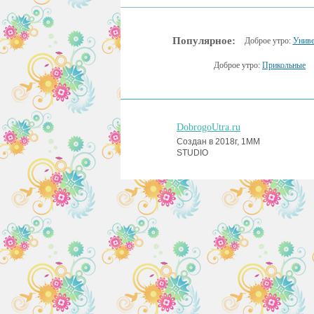
Популярное:
Доброе утро:
Униве
Доброе утро:
Прикольные
DobrogoUtra.ru
Создан в 2018г, 1MM
STUDIO