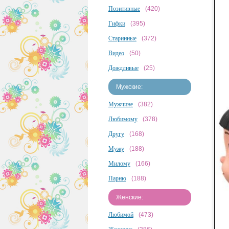
Позитивные
(420)
Гифки
(395)
Старинные
(372)
Видео
(50)
Дождливые
(25)
Мужские:
Мужчине
(382)
Любимому
(378)
Другу
(168)
Мужу
(188)
Милому
(166)
Парню
(188)
Женские:
Любимой
(473)