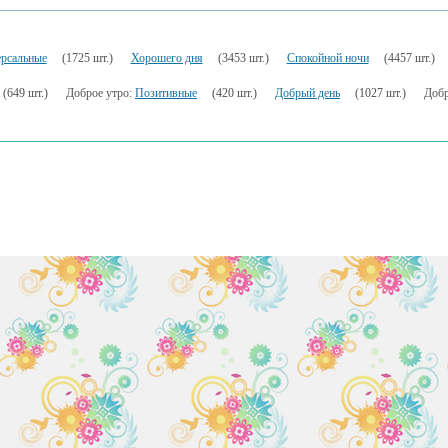
рсальные
(1725 шт.)
Хорошего дня
(3453 шт.)
Спокойной ночи
(4457 шт.)
(649 шт.)
Доброе утро:
Позитивные
(420 шт.)
Добрый день
(1027 шт.)
Добр