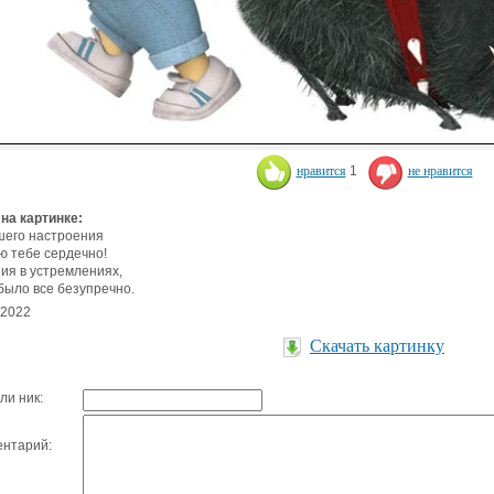
нравится
1
не нравится
 на картинке:
его настроения
 тебе сердечно!
ия в устремлениях,
было все безупречно.
.2022
Скачать картинку
ли ник:
нтарий: