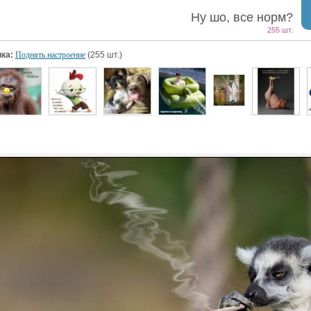
Ну шо, все норм?
255 шт.
ка:
Поднять настроение
(255 шт.)