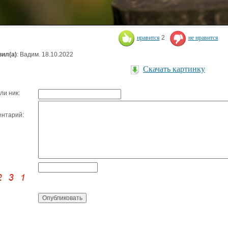
нравится
2
не нравится
ил(а)
: Вадим. 18.10.2022
Скачать картинку
ли ник:
нтарий: