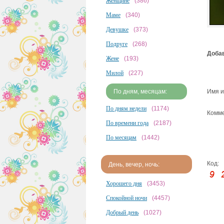
Женщине
(386)
Маме
(340)
Девушке
(373)
Подруге
(268)
Добав
Жене
(193)
Милой
(227)
По дням, месяцам:
Имя и
По дням недели
(1174)
Комме
По времени года
(2187)
По месяцам
(1442)
Код:
День, вечер, ночь:
Хорошего дня
(3453)
Спокойной ночи
(4457)
Добрый день
(1027)