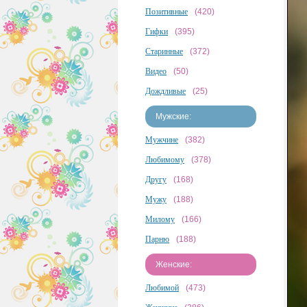
Позитивные
(420)
Гифки
(395)
Старинные
(372)
Видео
(50)
Дождливые
(25)
Мужские:
Мужчине
(382)
Любимому
(378)
Другу
(168)
Мужу
(188)
Милому
(166)
Парню
(188)
Женские:
Любимой
(473)