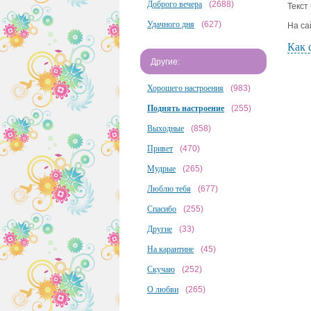
Доброго вечера
(2688)
Текст
Удачного дня
(627)
На са
Как 
Другие:
Хорошего настроения
(983)
Поднять настроение
(255)
Выходные
(858)
Привет
(470)
Мудрые
(265)
Люблю тебя
(677)
Спасибо
(255)
Другие
(33)
На карантине
(45)
Скучаю
(252)
О любви
(265)