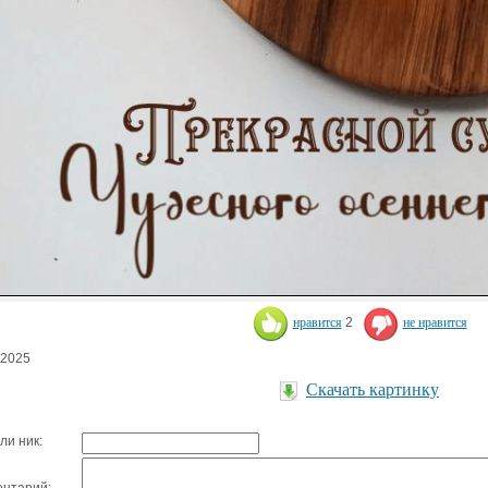
нравится
2
не нравится
.2025
Скачать картинку
ли ник: