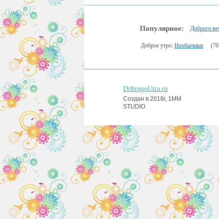
Популярное:
Доброго ве
Доброе утро:
Необычные
(70
DobrogoUtra.ru
Создан в 2018г, 1MM
STUDIO