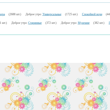
чера
(2688 шт.)
Доброе утро:
Универсальные
(1725 шт.)
Спокойной ночи
(44
1 шт.)
Доброе утро:
Старинные
(372 шт.)
Доброе утро:
Мужчине
(382 шт.)