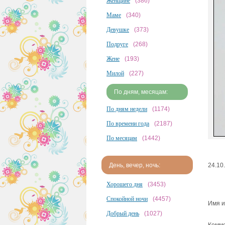
Женщине
(386)
Маме
(340)
Девушке
(373)
Подруге
(268)
Жене
(193)
Милой
(227)
По дням, месяцам:
По дням недели
(1174)
По времени года
(2187)
По месяцам
(1442)
День, вечер, ночь:
24.10
Хорошего дня
(3453)
Спокойной ночи
(4457)
Имя и
Добрый день
(1027)