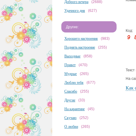
Комме
Доброго вечера
(2688)
Удачного дня
(627)
Другие:
Код:
Хорошего настроения
(983)
Поднять настроение
(255)
Выходные
(858)
Привет
(470)
Текст
Мудрые
(265)
На са
Люблю тебя
(677)
Как 
Спасибо
(255)
Другие
(33)
На карантине
(45)
Скучаю
(252)
О любви
(265)