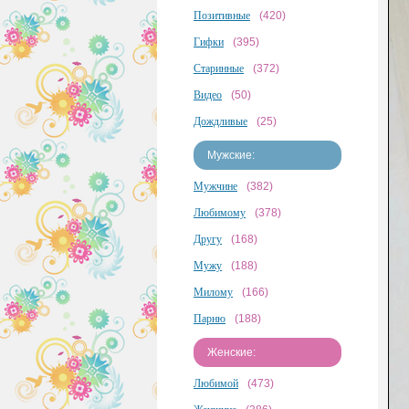
Позитивные
(420)
Гифки
(395)
Старинные
(372)
Видео
(50)
Дождливые
(25)
Мужские:
Мужчине
(382)
Любимому
(378)
Другу
(168)
Мужу
(188)
Милому
(166)
Парню
(188)
Женские:
Любимой
(473)