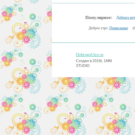
Популярное:
Доброго веч
Доброе утро:
Прикольные
(
DobrogoUtra.ru
Создан в 2018г, 1MM
STUDIO