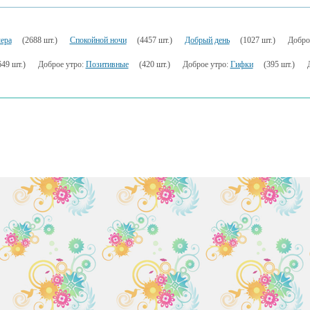
ера
(2688 шт.)
Спокойной ночи
(4457 шт.)
Добрый день
(1027 шт.)
Добро
649 шт.)
Доброе утро:
Позитивные
(420 шт.)
Доброе утро:
Гифки
(395 шт.)