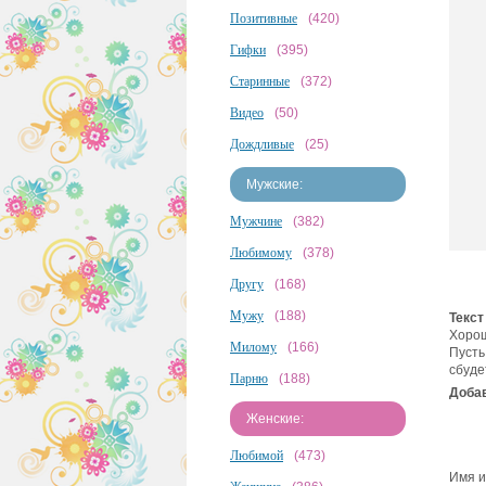
Позитивные
(420)
Гифки
(395)
Старинные
(372)
Видео
(50)
Дождливые
(25)
Мужские:
Мужчине
(382)
Любимому
(378)
Другу
(168)
Мужу
(188)
Текст
Хорош
Милому
(166)
Пусть
сбуде
Парню
(188)
Добав
Женские:
Любимой
(473)
Имя и