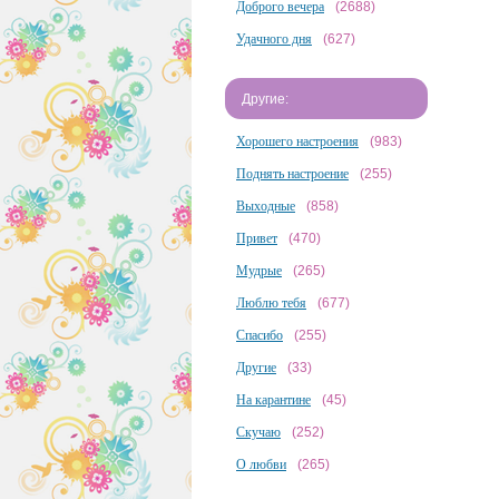
Доброго вечера
(2688)
Удачного дня
(627)
Другие:
Хорошего настроения
(983)
Поднять настроение
(255)
Выходные
(858)
Привет
(470)
Мудрые
(265)
Люблю тебя
(677)
Спасибо
(255)
Другие
(33)
На карантине
(45)
Скучаю
(252)
О любви
(265)