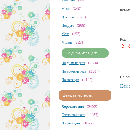
Женщине
(386)
Маме
(340)
Комме
Девушке
(373)
Подруге
(268)
Жене
(193)
Код:
Милой
(227)
По дням, месяцам:
По дням недели
(1174)
По времени года
(2187)
На са
По месяцам
(1442)
Как 
День, вечер, ночь:
Хорошего дня
(3453)
Спокойной ночи
(4457)
Добрый день
(1027)