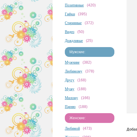
Позитивные
(420)
Гифки
(395)
Старинные
(372)
Видео
(50)
Дождливые
(25)
Мужские:
Мужчине
(382)
Любимому
(378)
Другу
(168)
Мужу
(188)
Милому
(166)
Парню
(188)
Женские:
Любимой
(473)
Добав