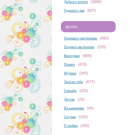
Доброго вечера
(2688)
Удачного дня
(627)
Другие:
Хорошего настроения
(983)
Поднять настроение
(255)
Выходные
(858)
Привет
(470)
Мудрые
(265)
Люблю тебя
(677)
Спасибо
(255)
Другие
(33)
На карантине
(45)
Скучаю
(252)
О любви
(265)