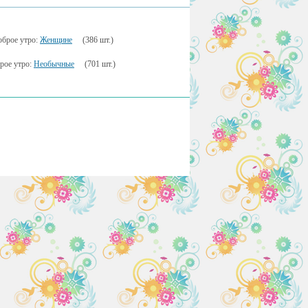
оброе утро:
Женщине
(386 шт.)
рое утро:
Необычные
(701 шт.)