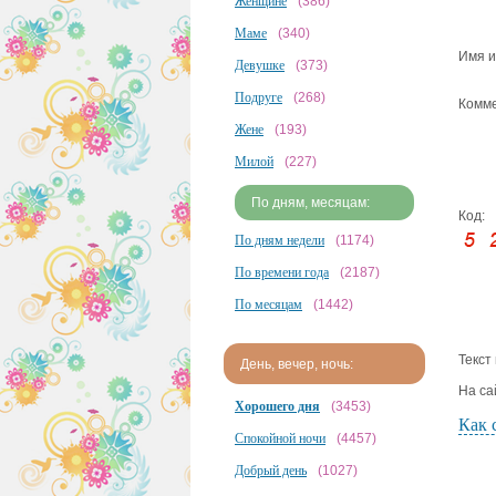
Женщине
(386)
Маме
(340)
Имя и
Девушке
(373)
Подруге
(268)
Комме
Жене
(193)
Милой
(227)
По дням, месяцам:
Код:
По дням недели
(1174)
По времени года
(2187)
По месяцам
(1442)
Текст
День, вечер, ночь:
На са
Хорошего дня
(3453)
Как 
Спокойной ночи
(4457)
Добрый день
(1027)