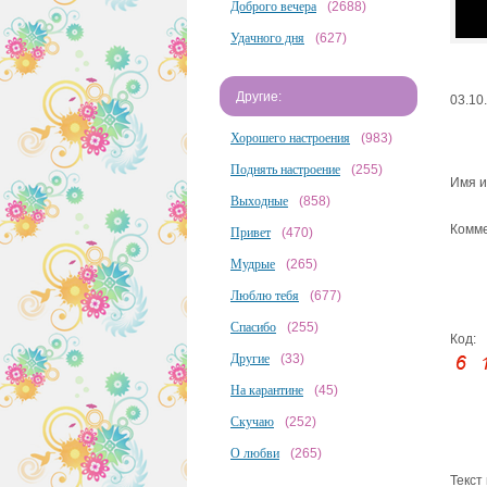
Доброго вечера
(2688)
Удачного дня
(627)
Другие:
03.10
Хорошего настроения
(983)
Поднять настроение
(255)
Имя и
Выходные
(858)
Комме
Привет
(470)
Мудрые
(265)
Люблю тебя
(677)
Спасибо
(255)
Код:
Другие
(33)
На карантине
(45)
Скучаю
(252)
О любви
(265)
Текст