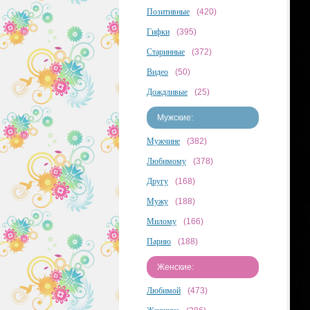
Позитивные
(420)
Гифки
(395)
Старинные
(372)
Видео
(50)
Дождливые
(25)
Мужские:
Мужчине
(382)
Любимому
(378)
Другу
(168)
Мужу
(188)
Милому
(166)
Парню
(188)
Женские:
Любимой
(473)