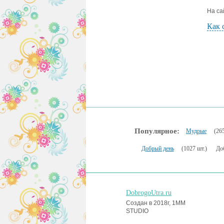
На са
Как 
Популярное:
Мудрые
(265
Добрый день
(1027 шт.)
До
DobrogoUtra.ru
Создан в 2018г, 1MM
STUDIO