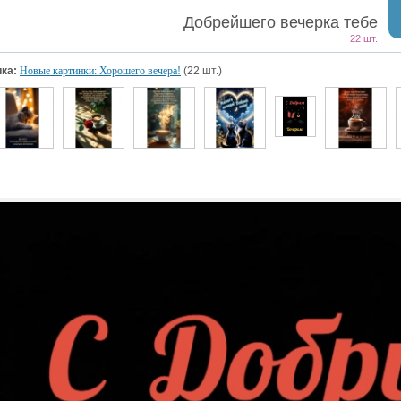
Добрейшего вечерка тебе
22 шт.
ка:
Новые картинки: Хорошего вечера!
(22 шт.)