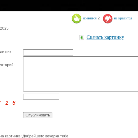
нравится
2
не нравится
.2025
Скачать картинку
ли ник:
нтарий:
 на картинке: Добрейшего вечерка тебе.