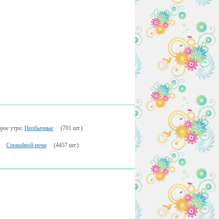
рое утро:
Необычные
(701 шт.)
Спокойной ночи
(4457 шт.)