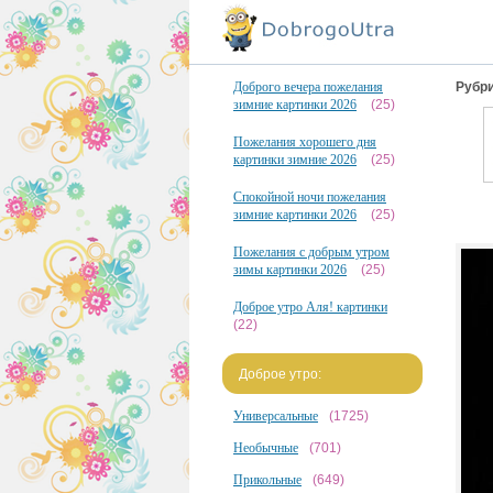
Доброго вечера пожелания
Рубри
зимние картинки 2026
(25)
Пожелания хорошего дня
картинки зимние 2026
(25)
Спокойной ночи пожелания
зимние картинки 2026
(25)
Пожелания с добрым утром
зимы картинки 2026
(25)
Доброе утро Аля! картинки
(22)
Доброе утро:
Универсальные
(1725)
Необычные
(701)
Прикольные
(649)