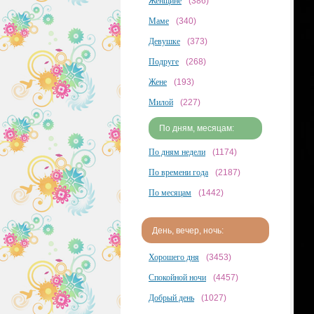
Женщине
(386)
Маме
(340)
Девушке
(373)
Подруге
(268)
Жене
(193)
Милой
(227)
По дням, месяцам:
По дням недели
(1174)
По времени года
(2187)
По месяцам
(1442)
День, вечер, ночь:
Хорошего дня
(3453)
Спокойной ночи
(4457)
Добрый день
(1027)