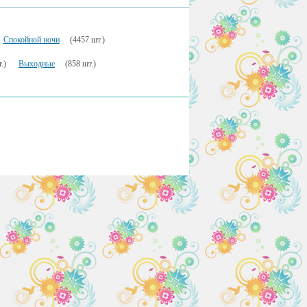
Спокойной ночи
(4457 шт.)
.)
Выходные
(858 шт.)