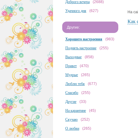
Доброго вечера
(2688)
Удачного дня
(627)
На са
Как 
Другие:
Хорошего настроения
(983)
Поднять настроение
(255)
Выходные
(858)
Привет
(470)
Мудрые
(265)
Люблю тебя
(677)
Спасибо
(255)
Другие
(33)
На карантине
(45)
Скучаю
(252)
О любви
(265)