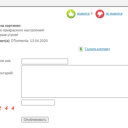
нравится
3
не нравится
 на картинке:
 прекрасного настроения!
рым утром!
ил(а)
: DTormenta. 13.04.2020
Скачать картинку
ли ник:
нтарий: