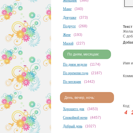
Женщине
(386)
Маме
(340)
Девушке
(373)
Подруге
(268)
Текст
Желаю
Жене
(193)
С доб
Добав
Милой
(227)
По дням, месяцам:
Имя и
По дням недели
(1174)
По времени года
(2187)
Комме
По месяцам
(1442)
День, вечер, ночь:
Код:
Хорошего дня
(3453)
Спокойной ночи
(4457)
Добрый день
(1027)