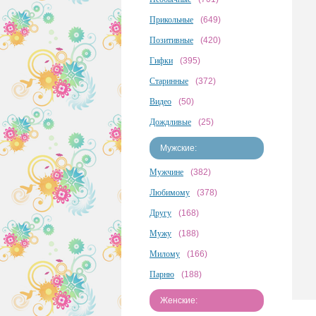
Прикольные
(649)
Позитивные
(420)
Гифки
(395)
Старинные
(372)
Видео
(50)
Дождливые
(25)
Мужские:
Мужчине
(382)
Любимому
(378)
Другу
(168)
Мужу
(188)
Милому
(166)
Парню
(188)
Женские: