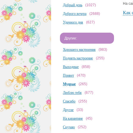
На са
Добрый день
(1027)
Как 
Доброго вечера
(2688)
Удачного дня
(627)
Другие:
Хорошего настроения
(983)
Поднять настроение
(255)
Выходные
(858)
Привет
(470)
Мудрые
(265)
Люблю тебя
(677)
Спасибо
(255)
Другие
(33)
На карантине
(45)
Скучаю
(252)