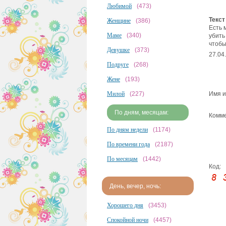
Любимой
(473)
Текст
Женщине
(386)
Есть 
Маме
(340)
убить
чтобы
Девушке
(373)
27.04
Подруге
(268)
Жене
(193)
Милой
(227)
Имя и
По дням, месяцам:
Комме
По дням недели
(1174)
По времени года
(2187)
По месяцам
(1442)
Код:
День, вечер, ночь:
Хорошего дня
(3453)
Спокойной ночи
(4457)