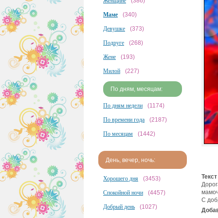
Женщине
(386)
Маме
(340)
Девушке
(373)
Подруге
(268)
Жене
(193)
Милой
(227)
По дням, месяцам:
По дням недели
(1174)
По времени года
(2187)
По месяцам
(1442)
День, вечер, ночь:
Текст
Хорошего дня
(3453)
Дорог
мамоч
Спокойной ночи
(4457)
С доб
Добрый день
(1027)
Добав