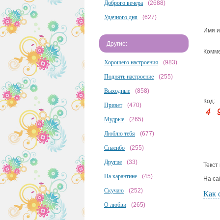
Доброго вечера
(2688)
Удачного дня
(627)
Имя и
Другие:
Комме
Хорошего настроения
(983)
Поднять настроение
(255)
Выходные
(858)
Код:
Привет
(470)
Мудрые
(265)
Люблю тебя
(677)
Спасибо
(255)
Другие
(33)
Текст
На карантине
(45)
На са
Скучаю
(252)
Как 
О любви
(265)