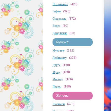
Позитивные
(420)
Гифки
(395)
Старинные
(372)
Видео
(50)
Дождливые
(25)
Мужские:
Мужчине
(382)
Любимому
(378)
Другу
(168)
Мужу
(188)
Милому
(166)
Парню
(188)
Женские:
Любимой
(473)