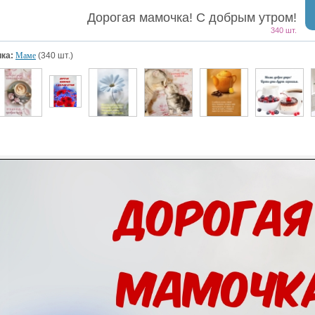
Дорогая мамочка! С добрым утром!
340 шт.
ка:
Маме
(340 шт.)