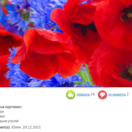
нравится
16
не нравится
2
 на картинке:
ая
ка!
рым утром!
ил(а)
: Юлия. 29.12.2021