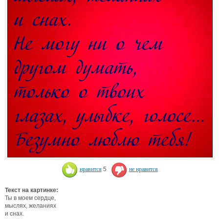
нравится
5
не нравится
Текст на картинке:
Ты в моем сердце,
мыслях, желаниях
и снах.