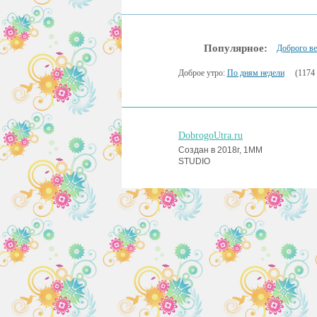
Популярное:
Доброго ве
Доброе утро:
По дням недели
(1174 
DobrogoUtra.ru
Создан в 2018г, 1MM
STUDIO