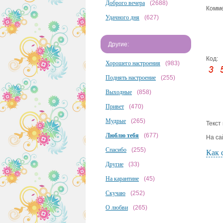
Доброго вечера
(2688)
Комме
Удачного дня
(627)
Другие:
Код:
Хорошего настроения
(983)
Поднять настроение
(255)
Выходные
(858)
Привет
(470)
Мудрые
(265)
Текст
Люблю тебя
(677)
На са
Спасибо
(255)
Как 
Другие
(33)
На карантине
(45)
Скучаю
(252)
О любви
(265)