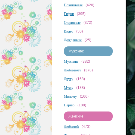
Позитивные
(420)
Гифки
(395)
Старинные
(372)
Видео
(50)
Дождливые
(25)
Мужские:
Мужчине
(382)
Любимому
(378)
Другу
(168)
Мужу
(188)
Милому
(166)
Парню
(188)
Женские:
Любимой
(473)