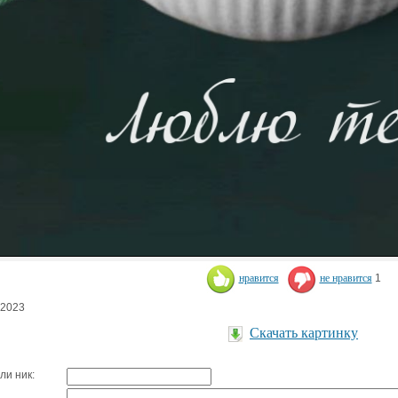
нравится
не нравится
1
.2023
Скачать картинку
ли ник: