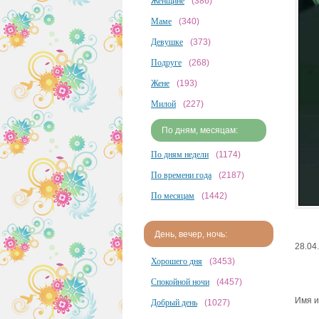
Женщине
(386)
Маме
(340)
Девушке
(373)
Подруге
(268)
Жене
(193)
Милой
(227)
По дням, месяцам:
По дням недели
(1174)
По времени года
(2187)
По месяцам
(1442)
День, вечер, ночь:
28.04
Хорошего дня
(3453)
Спокойной ночи
(4457)
Имя и
Добрый день
(1027)