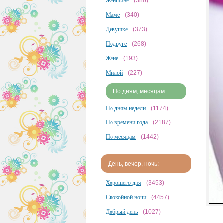
Женщине
(386)
Маме
(340)
Девушке
(373)
Подруге
(268)
Жене
(193)
Милой
(227)
По дням, месяцам:
По дням недели
(1174)
По времени года
(2187)
По месяцам
(1442)
День, вечер, ночь:
Хорошего дня
(3453)
Спокойной ночи
(4457)
Добрый день
(1027)