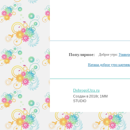
Популярное:
Доброе утро:
Универ
Наташа доброе утро картин
DobrogoUtra.ru
Создан в 2018г, 1MM
STUDIO