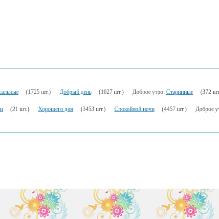
сальные
(1725 шт.)
Добрый день
(1027 шт.)
Доброе утро:
Старинные
(372 шт
ки
(21 шт.)
Хорошего дня
(3453 шт.)
Спокойной ночи
(4457 шт.)
Доброе у