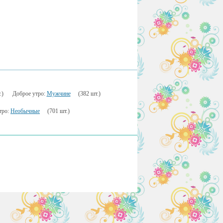
.)
Доброе утро:
Мужчине
(382 шт.)
тро:
Необычные
(701 шт.)