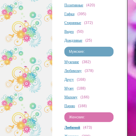
Позитивные
(420)
Гифки
(395)
Старинные
(372)
Видео
(50)
Дождливые
(25)
Мужские:
Мужчине
(382)
Любимому
(378)
Другу
(168)
Мужу
(188)
Милому
(166)
Парню
(188)
Женские:
Любимой
(473)