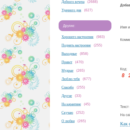
Доброго вечера
(2688)
Добав
Удачного дня
(627)
Другие:
Имя и
Хорошего настроения
(983)
Комме
Поднять настроение
(255)
Выходные
(858)
Привет
(470)
Код:
Мудрые
(265)
Люблю тебя
(677)
Спасибо
(255)
Другие
(33)
На карантине
(45)
Текст
Скучаю
(252)
На са
О любви
(265)
Как 