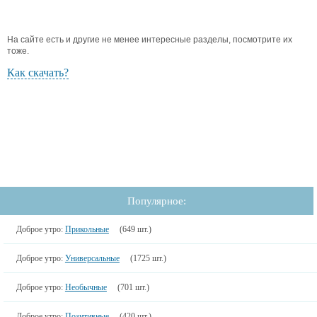
На сайте есть и другие не менее интересные разделы, посмотрите их
тоже.
Как скачать?
Популярное:
Доброе утро:
Прикольные
(649 шт.)
Доброе утро:
Универсальные
(1725 шт.)
Доброе утро:
Необычные
(701 шт.)
Доброе утро:
Позитивные
(420 шт.)