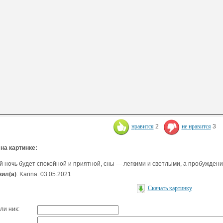
нравится
2
не нравится
3
 на картинке:
й ночь будет спокойной и приятной, сны — легкими и светлыми, а пробужден
ил(а)
: Karina. 03.05.2021
Скачать картинку
ли ник: