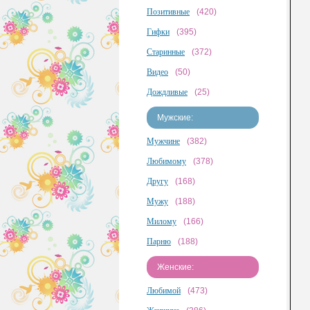
Позитивные
(420)
Гифки
(395)
Старинные
(372)
Видео
(50)
Дождливые
(25)
Мужские:
Мужчине
(382)
Любимому
(378)
Другу
(168)
Мужу
(188)
Милому
(166)
Парню
(188)
Женские:
Любимой
(473)