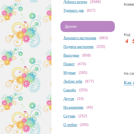
Доброго вечера
(2688)
Комме
Удачного дня
(627)
Другие:
Код:
Хорошего настроения
(983)
Поднять настроение
(255)
Выходные
(858)
Привет
(470)
Мудрые
(265)
На са
Люблю тебя
(677)
Как 
Спасибо
(255)
Другие
(33)
На карантине
(45)
Скучаю
(252)
О любви
(265)