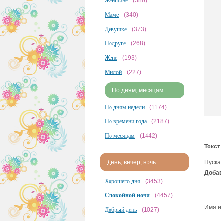
Женщине
(386)
Маме
(340)
Девушке
(373)
Подруге
(268)
Жене
(193)
Милой
(227)
По дням, месяцам:
По дням недели
(1174)
По времени года
(2187)
По месяцам
(1442)
Текст
Пуска
День, вечер, ночь:
Добав
Хорошего дня
(3453)
Спокойной ночи
(4457)
Имя и
Добрый день
(1027)