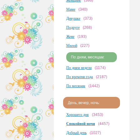
Женщине
(386)
Маме
(340)
Девушке
(373)
Подруге
(268)
Жене
(193)
Милой
(227)
По дням, месяцам:
По дням недели
(1174)
По времени года
(2187)
По месяцам
(1442)
День, вечер, ночь:
Хорошего дня
(3453)
Спокойной ночи
(4457)
Добрый день
(1027)