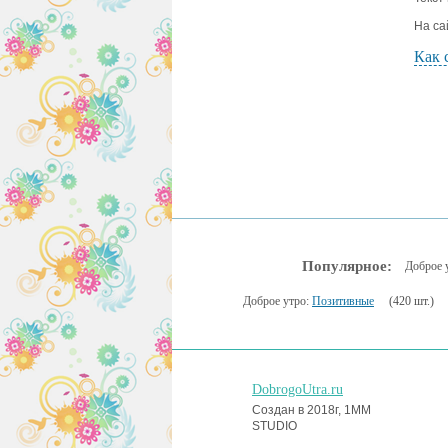
На са
Как 
Популярное:
Доброе 
Доброе утро:
Позитивные
(420 шт.)
DobrogoUtra.ru
Создан в 2018г, 1MM
STUDIO