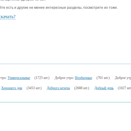
йте есть и другие не менее интересные разделы, посмотрите их тоже.
скачать?
утро:
Универсальные
(1725 шт.)
Доброе утро:
Необычные
(701 шт.)
Доброе ут
Хорошего дня
(3453 шт.)
Доброго вечера
(2688 шт.)
Добрый день
(1027 шт