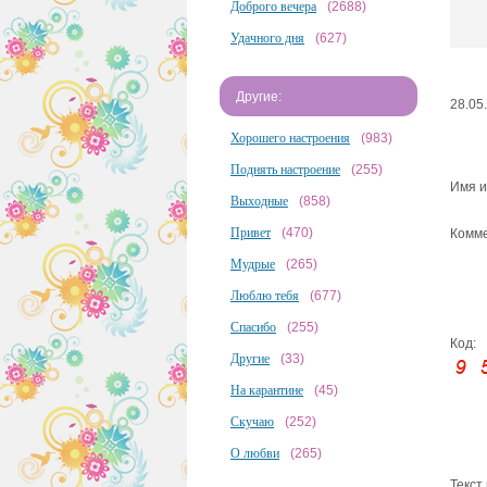
Доброго вечера
(2688)
Удачного дня
(627)
Другие:
28.05
Хорошего настроения
(983)
Поднять настроение
(255)
Имя и
Выходные
(858)
Привет
(470)
Комме
Мудрые
(265)
Люблю тебя
(677)
Спасибо
(255)
Код:
Другие
(33)
На карантине
(45)
Скучаю
(252)
О любви
(265)
Текст