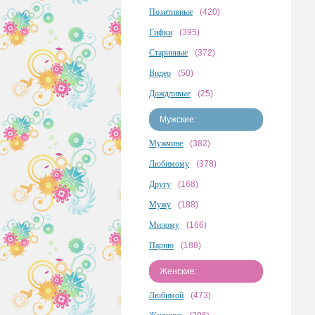
Позитивные
(420)
Гифки
(395)
Старинные
(372)
Видео
(50)
Дождливые
(25)
Мужские:
Мужчине
(382)
Любимому
(378)
Другу
(168)
Мужу
(188)
Милому
(166)
Парню
(188)
Женские:
Любимой
(473)