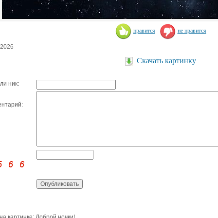
нравится
не нравится
.2026
Скачать картинку
ли ник:
нтарий:
 на картинке: Доброй ночки!.