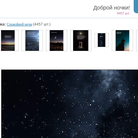
Доброй ночки!
4457 шт.
ка:
Спокойной ночи
(4457 шт.)