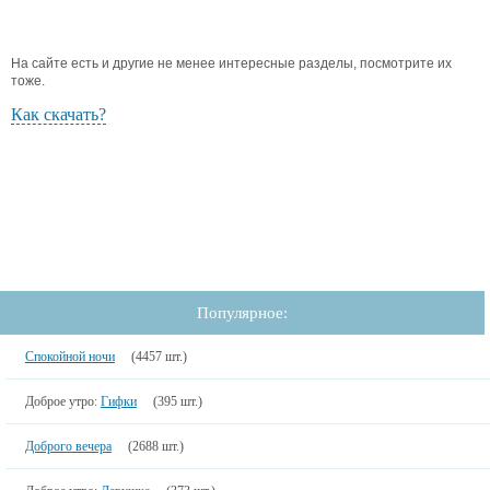
На сайте есть и другие не менее интересные разделы, посмотрите их
тоже.
Как скачать?
Популярное:
Спокойной ночи
(4457 шт.)
Доброе утро:
Гифки
(395 шт.)
Доброго вечера
(2688 шт.)