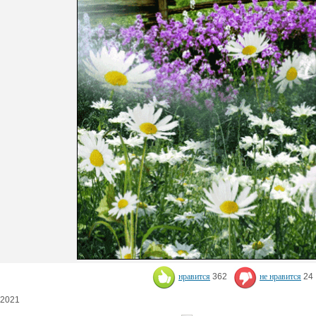
нравится
362
не нравится
24
.2021