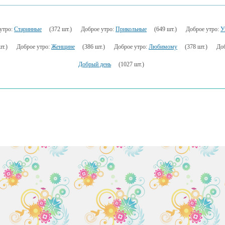
утро:
Старинные
(372 шт.)
Доброе утро:
Прикольные
(649 шт.)
Доброе утро:
У
т.)
Доброе утро:
Женщине
(386 шт.)
Доброе утро:
Любимому
(378 шт.)
До
Добрый день
(1027 шт.)