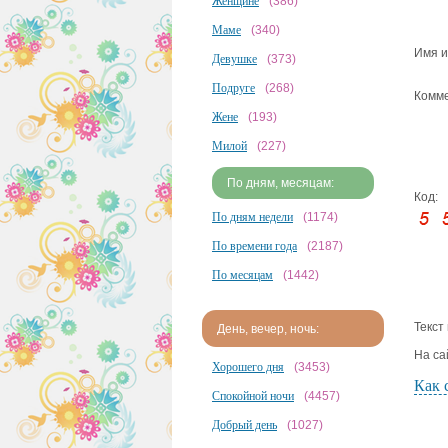
Женщине
(386)
Маме
(340)
Имя и
Девушке
(373)
Подруге
(268)
Комме
Жене
(193)
Милой
(227)
По дням, месяцам:
Код:
По дням недели
(1174)
По времени года
(2187)
По месяцам
(1442)
Текст
День, вечер, ночь:
На са
Хорошего дня
(3453)
Как 
Спокойной ночи
(4457)
Добрый день
(1027)