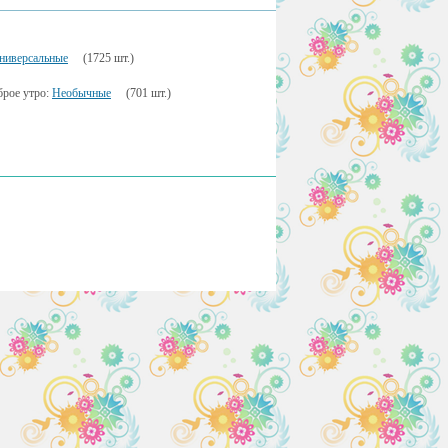
ниверсальные
(1725 шт.)
брое утро:
Необычные
(701 шт.)