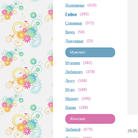
Позитивные
(420)
Гифки
(395)
Старинные
(372)
Видео
(50)
Дождливые
(25)
Мужские:
Мужчине
(382)
Любимому
(378)
Другу
(168)
Мужу
(188)
Милому
(166)
Парню
(188)
Женские:
Любимой
(473)
29.05