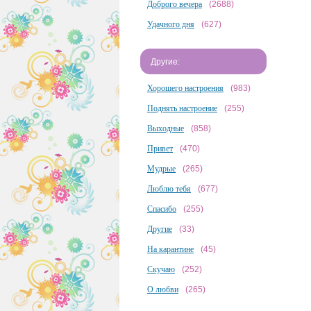
Доброго вечера
(2688)
Удачного дня
(627)
Другие:
Хорошего настроения
(983)
Поднять настроение
(255)
Выходные
(858)
Привет
(470)
Мудрые
(265)
Люблю тебя
(677)
Спасибо
(255)
Другие
(33)
На карантине
(45)
Скучаю
(252)
О любви
(265)