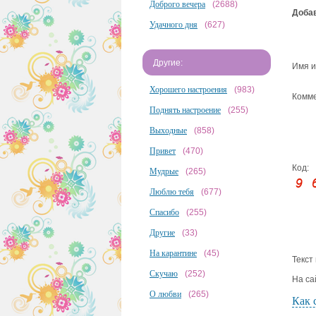
Доброго вечера
(2688)
Добав
Удачного дня
(627)
Другие:
Имя и
Хорошего настроения
(983)
Комме
Поднять настроение
(255)
Выходные
(858)
Привет
(470)
Код:
Мудрые
(265)
Люблю тебя
(677)
Спасибо
(255)
Другие
(33)
На карантине
(45)
Текст
Скучаю
(252)
На са
О любви
(265)
Как 