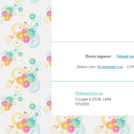
Популярное:
Добрый ден
Доброе утро:
По времени года
(218
DobrogoUtra.ru
Создан в 2018г, 1MM
STUDIO