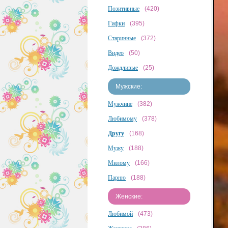
Позитивные
(420)
Гифки
(395)
Старинные
(372)
Видео
(50)
Дождливые
(25)
Мужские:
Мужчине
(382)
Любимому
(378)
Другу
(168)
Мужу
(188)
Милому
(166)
Парню
(188)
Женские:
Любимой
(473)