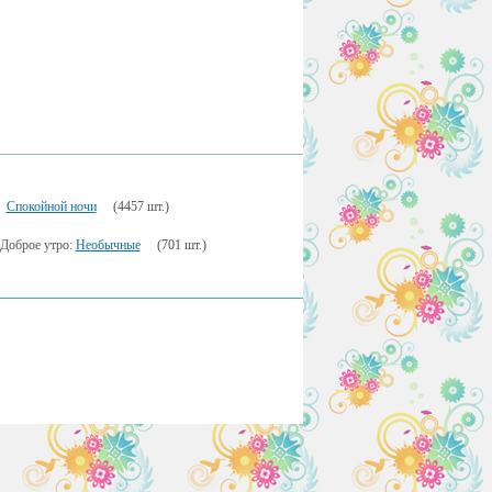
Спокойной ночи
(4457 шт.)
Доброе утро:
Необычные
(701 шт.)