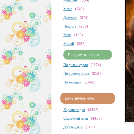
Женщине
(386)
Маме
(340)
Девушке
(373)
Подруге
(268)
Жене
(193)
Милой
(227)
По дням, месяцам:
По дням недели
(1174)
По времени года
(2187)
По месяцам
(1442)
День, вечер, ночь:
Хорошего дня
(3453)
Спокойной ночи
(4457)
Добрый день
(1027)