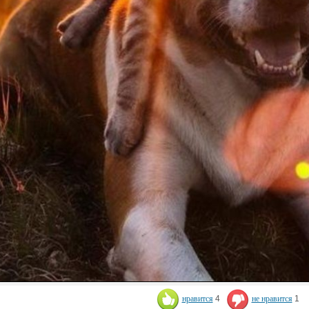
нравится
4
не нравится
1