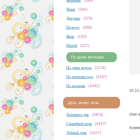
Женщине
(386)
Маме
(340)
Девушке
(373)
Подруге
(268)
Жене
(193)
Милой
(227)
По дням, месяцам:
По дням недели
(1174)
По времени года
(2187)
По месяцам
(1442)
26.10
День, вечер, ночь:
Имя и
Хорошего дня
(3453)
Спокойной ночи
(4457)
Комме
Добрый день
(1027)