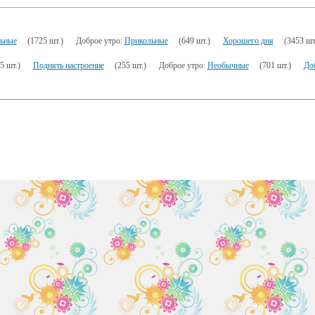
ьные
(1725 шт.)
Доброе утро:
Прикольные
(649 шт.)
Хорошего дня
(3453 шт
5 шт.)
Поднять настроение
(255 шт.)
Доброе утро:
Необычные
(701 шт.)
До