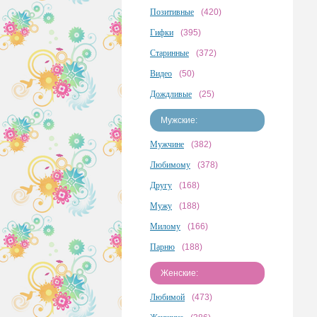
Позитивные
(420)
Гифки
(395)
Старинные
(372)
Видео
(50)
Дождливые
(25)
Мужские:
Мужчине
(382)
Любимому
(378)
Другу
(168)
Мужу
(188)
Милому
(166)
Парню
(188)
Женские:
Любимой
(473)