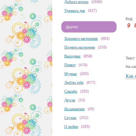
Доброго вечера
(2688)
Удачного дня
(627)
Код:
Другие:
Хорошего настроения
(983)
Поднять настроение
(255)
Выходные
(858)
Текст
Привет
(470)
На са
Мудрые
(265)
Как 
Люблю тебя
(677)
Спасибо
(255)
Другие
(33)
На карантине
(45)
Скучаю
(252)
О любви
(265)