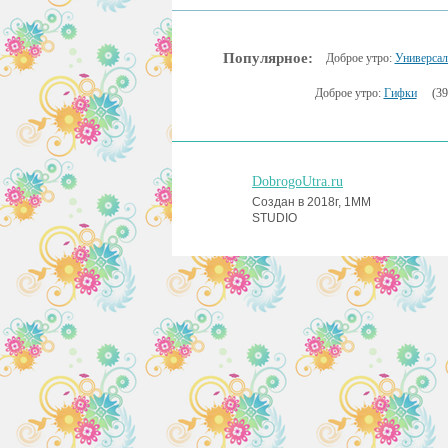
Популярное:
Доброе утро:
Универсал
Доброе утро:
Гифки
(39
DobrogoUtra.ru
Создан в 2018г, 1MM
STUDIO