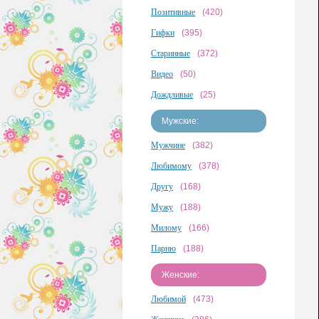
Позитивные
(420)
Гифки
(395)
Старинные
(372)
Видео
(50)
Дождливые
(25)
Мужские:
Мужчине
(382)
Любимому
(378)
Другу
(168)
Мужу
(188)
Милому
(166)
Парню
(188)
Женские:
Любимой
(473)