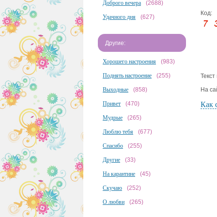
Доброго вечера
(2688)
Код:
Удачного дня
(627)
Другие:
Хорошего настроения
(983)
Поднять настроение
(255)
Текст
Выходные
(858)
На са
Привет
(470)
Как 
Мудрые
(265)
Люблю тебя
(677)
Спасибо
(255)
Другие
(33)
На карантине
(45)
Скучаю
(252)
О любви
(265)