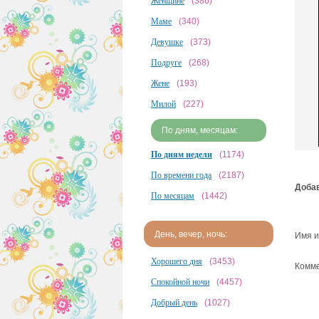
Женщине
(386)
Маме
(340)
Девушке
(373)
Подруге
(268)
Жене
(193)
Милой
(227)
По дням, месяцам:
По дням недели
(1174)
По времени года
(2187)
Добав
По месяцам
(1442)
День, вечер, ночь:
Имя и
Хорошего дня
(3453)
Комме
Спокойной ночи
(4457)
Добрый день
(1027)