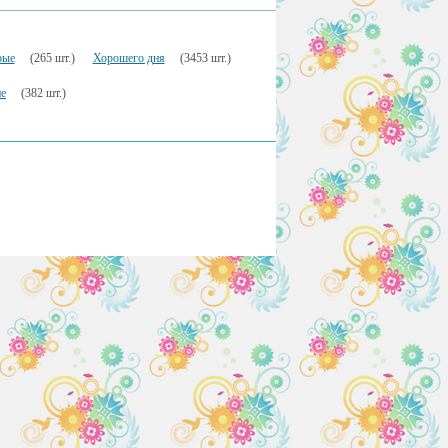
рые
(265 шт.)
Хорошего дня
(3453 шт.)
е
(382 шт.)