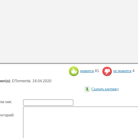
нравится
81
не нравится
4
ил(а)
: DTormenta. 19.04.2020
Скачать картинку
ли ник:
нтарий: