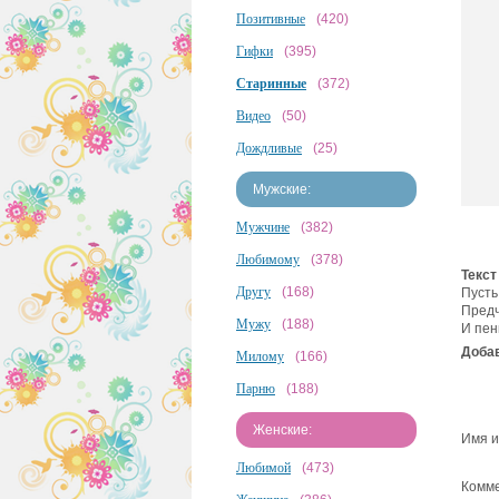
Позитивные
(420)
Гифки
(395)
Старинные
(372)
Видео
(50)
Дождливые
(25)
Мужские:
Мужчине
(382)
Любимому
(378)
Текст
Другу
(168)
Пусть
Предч
Мужу
(188)
И пен
Добав
Милому
(166)
Парню
(188)
Женские:
Имя и
Любимой
(473)
Комме