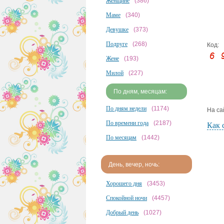
Женщине
(386)
Маме
(340)
Девушке
(373)
Подруге
(268)
Код:
Жене
(193)
Милой
(227)
По дням, месяцам:
По дням недели
(1174)
На са
По времени года
(2187)
Как 
По месяцам
(1442)
День, вечер, ночь:
Хорошего дня
(3453)
Спокойной ночи
(4457)
Добрый день
(1027)