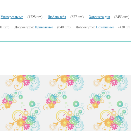
:
Универсальные
(1725 шт.)
Люблю тебя
(677 шт.)
Хорошего дня
(3453 шт.)
01 шт.)
Доброе утро:
Прикольные
(649 шт.)
Доброе утро:
Позитивные
(420 шт.