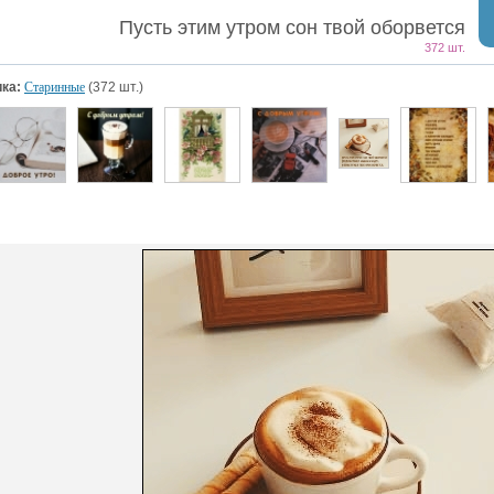
Пусть этим утром сон твой оборвется
372 шт.
ка:
Старинные
(372 шт.)