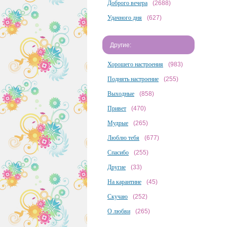
Доброго вечера
(2688)
Удачного дня
(627)
Другие:
Хорошего настроения
(983)
Поднять настроение
(255)
Выходные
(858)
Привет
(470)
Мудрые
(265)
Люблю тебя
(677)
Спасибо
(255)
Другие
(33)
На карантине
(45)
Скучаю
(252)
О любви
(265)