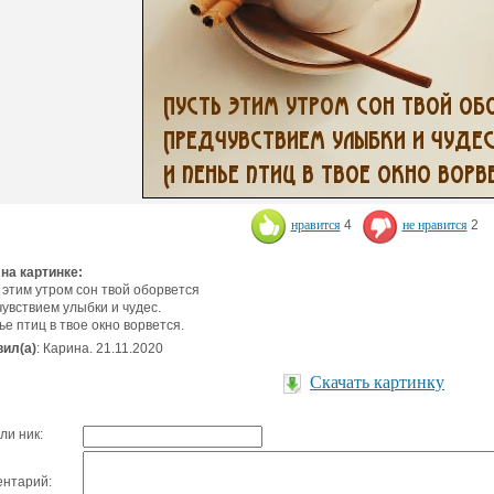
нравится
4
не нравится
2
 на картинке:
 этим утром сон твой оборвется
увствием улыбки и чудес.
ье птиц в твое окно ворвется.
ил(а)
: Карина. 21.11.2020
Скачать картинку
ли ник:
нтарий: