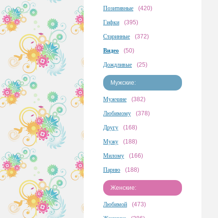
Позитивные
(420)
Гифки
(395)
Старинные
(372)
Видео
(50)
Дождливые
(25)
Мужские:
Мужчине
(382)
Любимому
(378)
Другу
(168)
Мужу
(188)
Милому
(166)
Парню
(188)
Женские:
Любимой
(473)