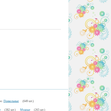
ро:
Прикольные
(649 шт.)
е
(382 шт.)
Мудрые
(265 шт.)