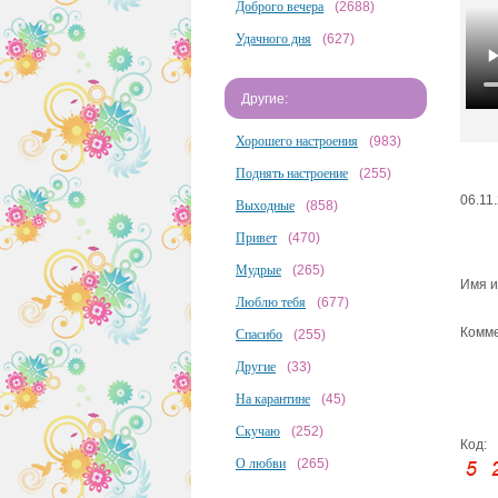
Доброго вечера
(2688)
Удачного дня
(627)
Другие:
Хорошего настроения
(983)
Поднять настроение
(255)
06.11
Выходные
(858)
Привет
(470)
Мудрые
(265)
Имя и
Люблю тебя
(677)
Комме
Спасибо
(255)
Другие
(33)
На карантине
(45)
Скучаю
(252)
Код:
О любви
(265)