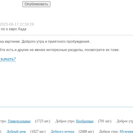
2025-06-17 22:59:28
 по о евро Лада
 на картинке: Доброго утра и приятного пробуждения..
йте есть и другие не менее интересные разделы, посмотрите их тоже.
скачать?
утро:
Универсальные
(1725 шт.)
Доброе утро:
Необычные
(701 шт.)
Доброе ут
)
Добрый день
(1027 шт.)
Доброго вечера
(2688 шт.)
Доброе утро:
Мужчин