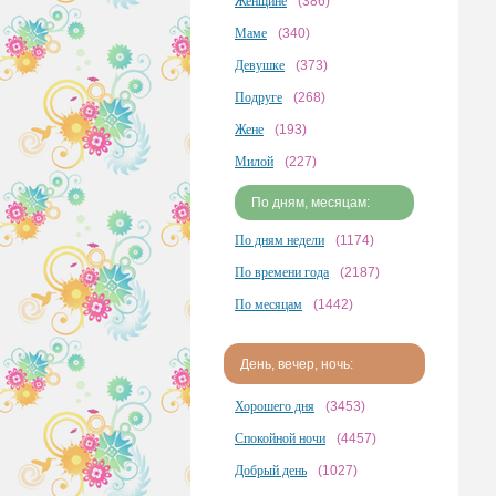
Женщине
(386)
Маме
(340)
Девушке
(373)
Подруге
(268)
Жене
(193)
Милой
(227)
По дням, месяцам:
По дням недели
(1174)
По времени года
(2187)
По месяцам
(1442)
День, вечер, ночь:
Хорошего дня
(3453)
Спокойной ночи
(4457)
Добрый день
(1027)