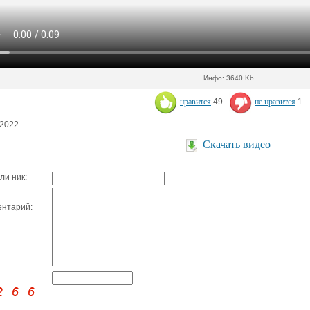
Инфо: 3640 Kb
нравится
49
не нравится
1
.2022
Скачать видео
ли ник:
нтарий: