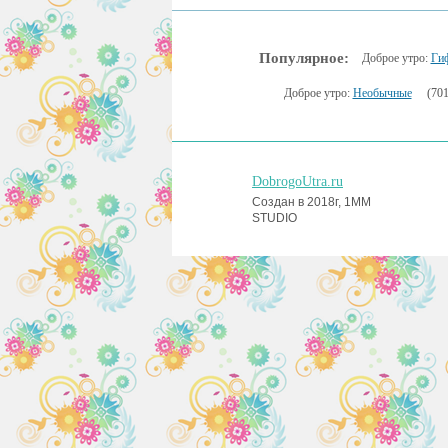
Популярное:
Доброе утро:
Ги
Доброе утро:
Необычные
(701
DobrogoUtra.ru
Создан в 2018г, 1MM
STUDIO