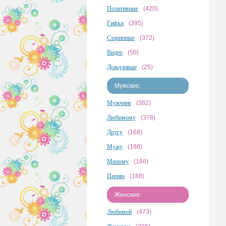
Позитивные
(420)
Гифки
(395)
Старинные
(372)
Видео
(50)
Дождливые
(25)
Мужские:
Мужчине
(382)
Любимому
(378)
Другу
(168)
Мужу
(188)
Милому
(166)
Парню
(188)
Женские:
Любимой
(473)