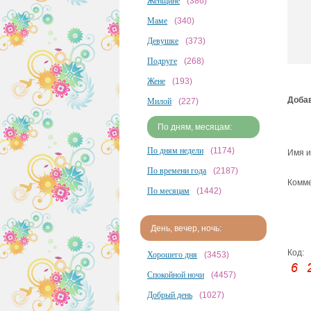
Женщине
(386)
Маме
(340)
Девушке
(373)
Подруге
(268)
Жене
(193)
Добав
Милой
(227)
По дням, месяцам:
По дням недели
(1174)
Имя и
По времени года
(2187)
Комме
По месяцам
(1442)
День, вечер, ночь:
Код:
Хорошего дня
(3453)
Спокойной ночи
(4457)
Добрый день
(1027)