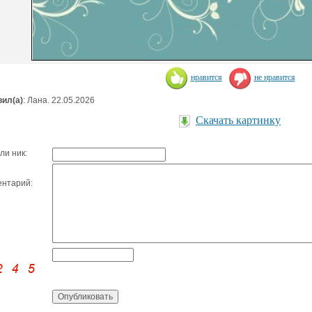
нравится
не нравится
ил(а)
: Лана. 22.05.2026
Скачать картинку
ли ник:
нтарий: