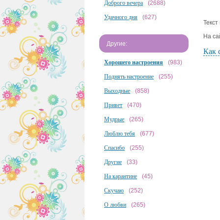
Доброго вечера
(2688)
Удачного дня
(627)
Текст
На са
Другие:
Как 
Хорошего настроения
(983)
Поднять настроение
(255)
Выходные
(858)
Привет
(470)
Мудрые
(265)
Люблю тебя
(677)
Спасибо
(255)
Другие
(33)
На карантине
(45)
Скучаю
(252)
О любви
(265)